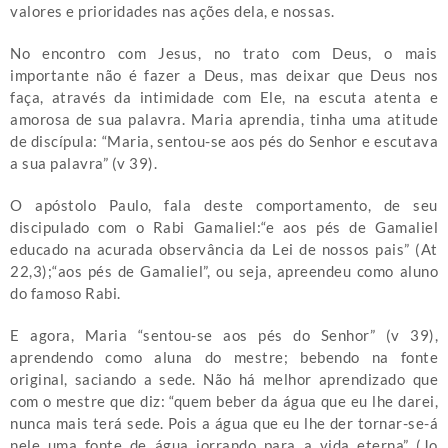
valores e prioridades nas ações dela, e nossas.
No encontro com Jesus, no trato com Deus, o mais
importante não é fazer a Deus, mas deixar que Deus nos
faça, através da intimidade com Ele, na escuta atenta e
amorosa de sua palavra. Maria aprendia, tinha uma atitude
de discípula: “Maria, sentou-se aos pés do Senhor e escutava
a sua palavra” (v 39).
O apóstolo Paulo, fala deste comportamento, de seu
discipulado com o Rabi Gamaliel:“e aos pés de Gamaliel
educado na acurada observância da Lei de nossos pais” (At
22,3);“aos pés de Gamaliel”, ou seja, apreendeu como aluno
do famoso Rabi.
E agora, Maria “sentou-se aos pés do Senhor” (v 39),
aprendendo como aluna do mestre; bebendo na fonte
original, saciando a sede. Não há melhor aprendizado que
com o mestre que diz: “quem beber da água que eu lhe darei,
nunca mais terá sede. Pois a água que eu lhe der tornar-se-á
nele uma fonte de água jorrando para a vida eterna” (Jo