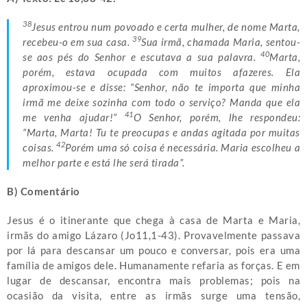
38
Jesus entrou num povoado e certa mulher, de nome Marta,
39
recebeu-o em sua casa.
Sua irmã, chamada Maria, sentou-
40
se aos pés do Senhor e escutava a sua palavra.
Marta,
porém, estava ocupada com muitos afazeres. Ela
aproximou-se e disse: “Senhor, não te importa que minha
irmã me deixe sozinha com todo o serviço? Manda que ela
41
me venha ajudar!”
O Senhor, porém, lhe respondeu:
“Marta, Marta! Tu te preocupas e andas agitada por muitas
42
coisas.
Porém uma só coisa é necessária. Maria escolheu a
melhor parte e está lhe será tirada”.
B) Comentário
Jesus é o itinerante que chega à casa de Marta e Maria,
irmãs do amigo Lázaro (Jo11,1-43). Provavelmente passava
por lá para descansar um pouco e conversar, pois era uma
família de amigos dele. Humanamente refaria as forças. E em
lugar de descansar, encontra mais problemas; pois na
ocasião da visita, entre as irmãs surge uma tensão,