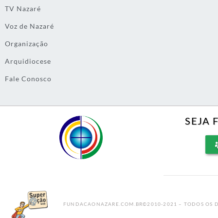
TV Nazaré
Voz de Nazaré
Organização
Arquidiocese
Fale Conosco
SEJA 
FUNDACAONAZARE.COM.BR©2010-2021 – TODOS OS D