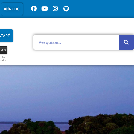
RÁDIO
AZARÉ
 Trial
rsion