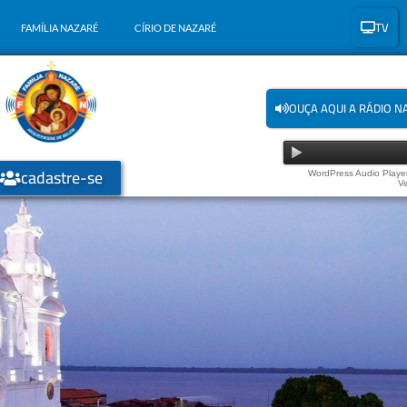
TV
FAMÍLIA NAZARÉ
CÍRIO DE NAZARÉ
OUÇA AQUI A RÁDIO N
cadastre-se
WordPress Audio Player
Ve