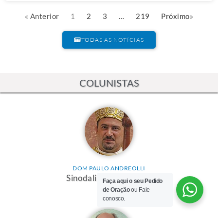
« Anterior
1
2
3
…
219
Próximo»
TODAS AS NOTÍCIAS
COLUNISTAS
DOM PAULO ANDREOLLI
Sinodalidade e Missão
Faça aqui o seu Pedido
de Oração
ou Fale
conosco.