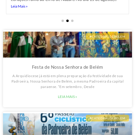
Leia Mais »
Leia Mais »
Leia Mais »
#CATEDRALDEBELEM
Festa de Nossa Senhora de Belém
A Arquidiocese já está em plena preparação da festividade de sua
Padroeira, Nossa Senhora de Belém, a mesma Padroeira da capital
paraense. “Em setembro, Desde
LEIA MAIS »
#CATEDRALDEBELEM