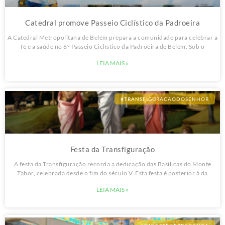
Catedral promove Passeio Ciclístico da Padroeira
A Catedral Metropolitana de Belém prepara a comunidade para celebrar a
fé e a saúde no 6º Passeio Ciclístico da Padroeira de Belém. Sob o
LEIA MAIS »
#TRANSFIGURACAODOSENHOR
Festa da Transfiguração
A festa da Transfiguração recorda a dedicação das Basílicas do Monte
Tabor, celebrada desde o fim do século V. Esta festa é posterior à da
LEIA MAIS »