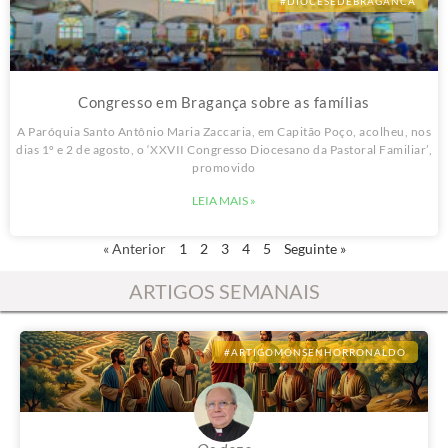
#DIOCESEDEBRAGANCA
Congresso em Bragança sobre as famílias
A Paróquia Santo Antônio Maria Zaccaria, em Capitão Poço, acolheu, nos
dias 1º e 2 de agosto, o ‘XXVII Congresso Diocesano da Pastoral Familiar’,
promovido
LEIA MAIS »
« Anterior
1
2
3
4
5
Seguinte »
ARTIGOS SEMANAIS
#ARTIGOMONSENHORRONALDO