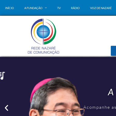
INÍCIO
A FUNDAÇÃO
TV
RÁDIO
VOZ DE NAZARÉ
A
A
A
Acompanhe as 
Acompanhe as 
Acompanhe as 