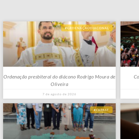
#ORDENAÇAODIACONAL
Ordenação presbiteral do diácono Rodrigo Moura de
Co
Oliveira
7 de agosto de 2026
#CEPAST