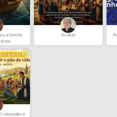
co, a família
Os doze
P
 firme
RTIGODOMPAULO
al: chamados a