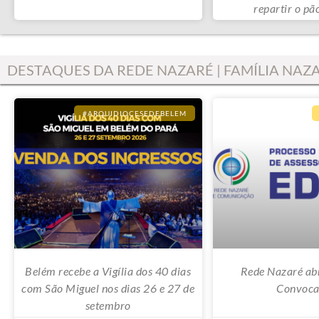
repartir o pã
DESTAQUES DA REDE NAZARÉ | FAMÍLIA NAZ
#ARQUIDIOCESEDEBELEM
Belém recebe a Vigília dos 40 dias
Rede Nazaré abr
com São Miguel nos dias 26 e 27 de
Convoca
setembro