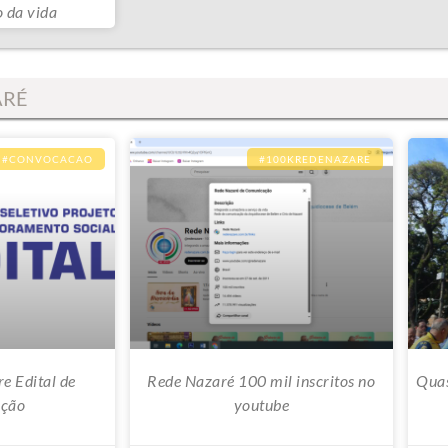
o da vida
ARÉ
#CONVOCACAO
#100KREDENAZARE
e Edital de
Rede Nazaré 100 mil inscritos no
Quas
ção
youtube