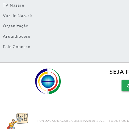
TV Nazaré
Voz de Nazaré
Organização
Arquidiocese
Fale Conosco
SEJA 
FUNDACAONAZARE.COM.BR©2010-2021 – TODOS OS D