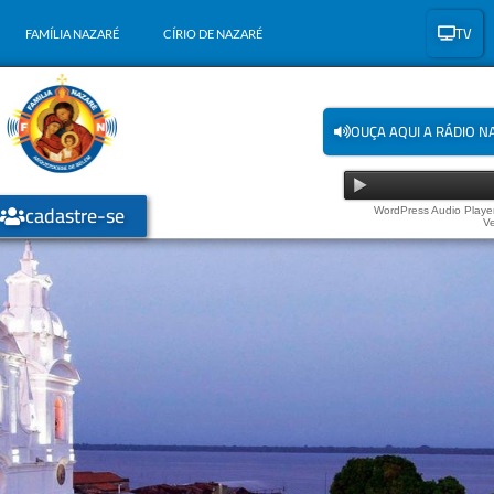
TV
FAMÍLIA NAZARÉ
CÍRIO DE NAZARÉ
OUÇA AQUI A RÁDIO N
cadastre-se
WordPress Audio Player
Ve