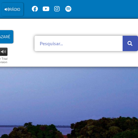
RÁDIO
AZARÉ
 Trial
rsion