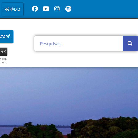
RÁDIO
AZARÉ
 Trial
rsion