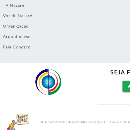
TV Nazaré
Voz de Nazaré
Organização
Arquidiocese
Fale Conosco
SEJA 
FUNDACAONAZARE.COM.BR©2010-2021 – TODOS OS D