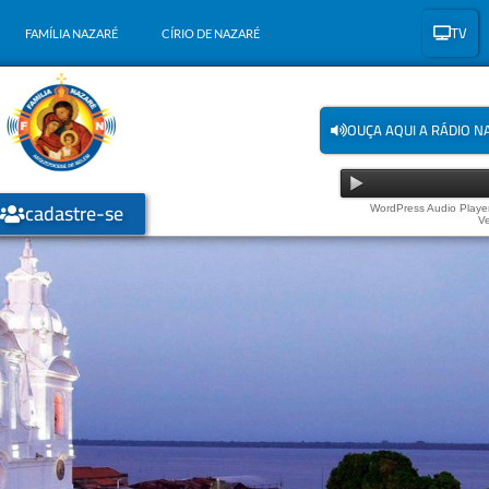
TV
FAMÍLIA NAZARÉ
CÍRIO DE NAZARÉ
OUÇA AQUI A RÁDIO N
cadastre-se
WordPress Audio Player
Ve