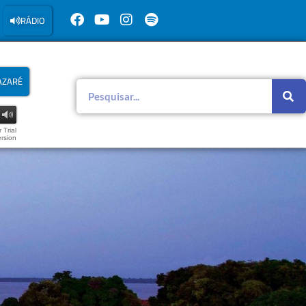
RÁDIO
AZARÉ
 Trial
rsion