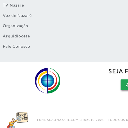
TV Nazaré
Voz de Nazaré
Organização
Arquidiocese
Fale Conosco
SEJA 
FUNDACAONAZARE.COM.BR©2010-2021 – TODOS OS D