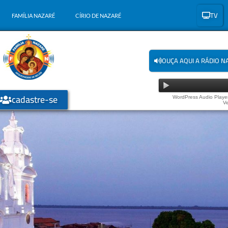
TV
FAMÍLIA NAZARÉ
CÍRIO DE NAZARÉ
OUÇA AQUI A RÁDIO N
cadastre-se
WordPress Audio Player
Ve