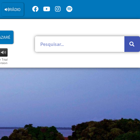
RÁDIO
AZARÉ
 Trial
rsion