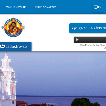
TV
FAMÍLIA NAZARÉ
CÍRIO DE NAZARÉ
OUÇA AQUI A RÁDIO N
cadastre-se
WordPress Audio Player
Ve