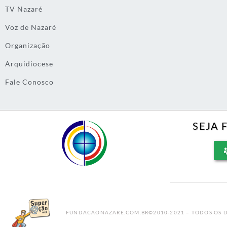
TV Nazaré
Voz de Nazaré
Organização
Arquidiocese
Fale Conosco
SEJA 
FUNDACAONAZARE.COM.BR©2010-2021 – TODOS OS D