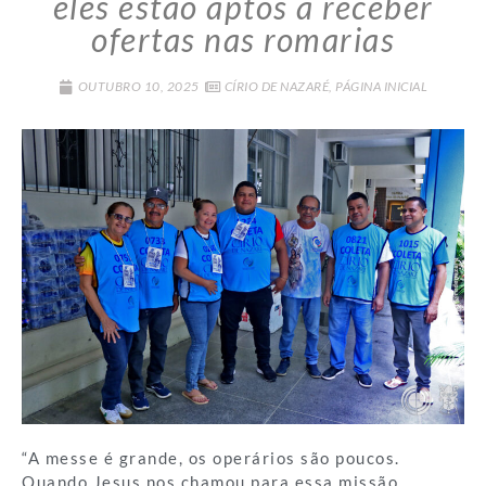
eles estão aptos a receber
ofertas nas romarias
OUTUBRO 10, 2025
CÍRIO DE NAZARÉ
,
PÁGINA INICIAL
“A messe é grande, os operários são poucos.
Quando Jesus nos chamou para essa missão,