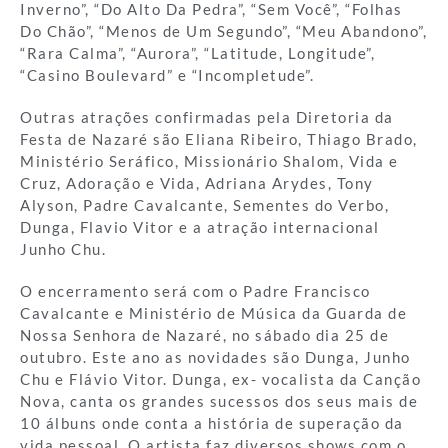
Inverno”, “Do Alto Da Pedra”, “Sem Você”, “Folhas
Do Chão”, “Menos de Um Segundo”, “Meu Abandono”,
“Rara Calma”, “Aurora”, “Latitude, Longitude”,
“Casino Boulevard” e “Incompletude”.
Outras atrações confirmadas pela Diretoria da
Festa de Nazaré são Eliana Ribeiro, Thiago Brado,
Ministério Seráfico, Missionário Shalom, Vida e
Cruz, Adoração e Vida, Adriana Arydes, Tony
Alyson, Padre Cavalcante, Sementes do Verbo,
Dunga, Flavio Vitor e a atração internacional
Junho Chu.
O encerramento será com o Padre Francisco
Cavalcante e Ministério de Música da Guarda de
Nossa Senhora de Nazaré, no sábado dia 25 de
outubro. Este ano as novidades são Dunga, Junho
Chu e Flávio Vitor. Dunga, ex- vocalista da Canção
Nova, canta os grandes sucessos dos seus mais de
10 álbuns onde conta a história de superação da
vida pessoal. O artista faz diversos shows com o