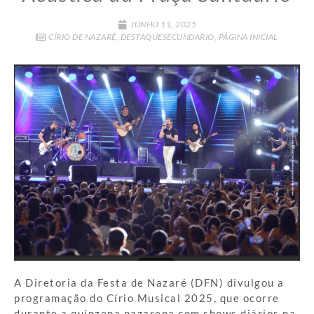
JUNHO 11, 2025
CÍRIO DE NAZARÉ
,
DESTAQUESECUNDARIO
,
PÁGINA INICIAL
A Diretoria da Festa de Nazaré (DFN) divulgou a
programação do Círio Musical 2025, que ocorre
durante a quinzena nazarena com shows diários na