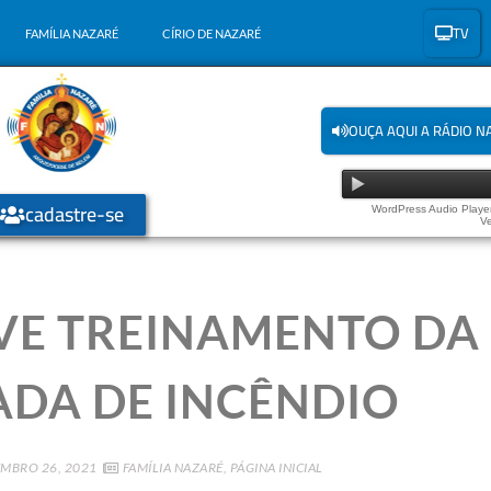
TV
FAMÍLIA NAZARÉ
CÍRIO DE NAZARÉ
OUÇA AQUI A RÁDIO N
cadastre-se
WordPress Audio Player
Ve
E TREINAMENTO DA 
ADA DE INCÊNDIO
MBRO 26, 2021
FAMÍLIA NAZARÉ
,
PÁGINA INICIAL