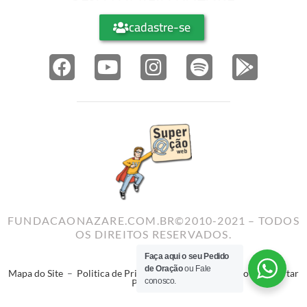
cadastre-se
FUNDACAONAZARE.COM.BR©2010-2021 – TODOS
OS DIREITOS RESERVADOS.
Faça aqui o seu Pedido
de Oração
ou Fale
Mapa do Site
–
Politica de Privacidade
–
Termos de Uso
–
Reportar
conosco.
Problema