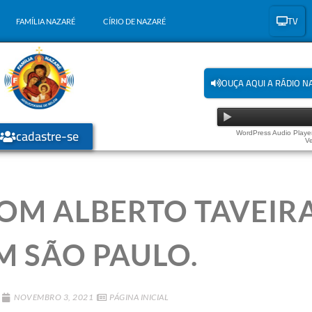
TV
FAMÍLIA NAZARÉ
CÍRIO DE NAZARÉ
OUÇA AQUI A RÁDIO N
cadastre-se
WordPress Audio Player
Ve
OM ALBERTO TAVEIRA
M SÃO PAULO.
NOVEMBRO 3, 2021
PÁGINA INICIAL