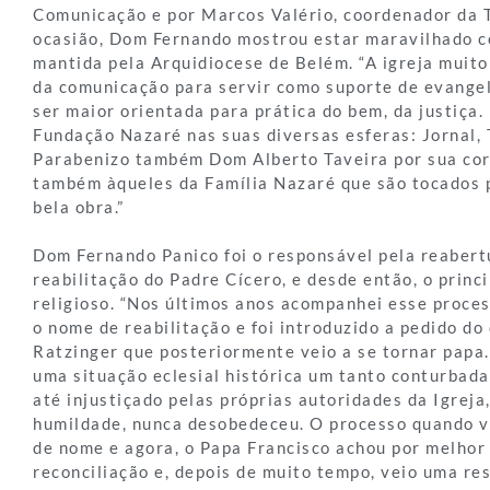
Comunicação e por Marcos Valério, coordenador da 
ocasião, Dom Fernando mostrou estar maravilhado c
mantida pela Arquidiocese de Belém. “A igreja muito
da comunicação para servir como suporte de evange
ser maior orientada para prática do bem, da justiça.
Fundação Nazaré nas suas diversas esferas: Jornal, T
Parabenizo também Dom Alberto Taveira por sua cor
também àqueles da Família Nazaré que são tocados p
bela obra.”
Dom Fernando Panico foi o responsável pela reabert
reabilitação do Padre Cícero, e desde então, o princ
religioso. “Nos últimos anos acompanhei esse proces
o nome de reabilitação e foi introduzido a pedido do
Ratzinger que posteriormente veio a se tornar papa.
uma situação eclesial histórica um tanto conturbad
até injustiçado pelas próprias autoridades da Igreja
humildade, nunca desobedeceu. O processo quando 
de nome e agora, o Papa Francisco achou por melho
reconciliação e, depois de muito tempo, veio uma r