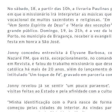
No sábado, 18, a partir das 10h, a livraria Paulinas
em que o missionário irá interpretar as músicas qu
vocacional de muitos sacerdotes e religiosas.
“Em 
“Vem Santo Espírito de Deus” e “Maria das vocações
grande público. Domingo, 19, às 21h, é a vez da l
Porto, no município de Bragança, receber o evangel
festa em honra a São José.
Jonny concedeu entrevista à Elyvane Barbosa, c
Nazaré FM, que está, excepcionalmente, no coman
em Revista, e falou do trabalho missionário que de
católica há mais de 20 anos, além do lançamento d
intitulado “Um toque de Fé”, gravado em parceria c
Jonny revelou já se sentir “um pouco paraense”,
visitas feitas ao Estado e pela afinidade com a cultur
“Minha identificação com o Pará nasce de form
começou pelas cidades do interior. As vindas pa