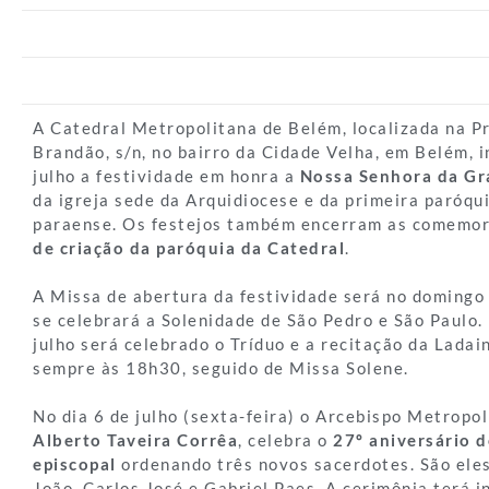
A Catedral Metropolitana de Belém, localizada na P
Brandão, s/n, no bairro da Cidade Velha, em Belém, in
julho a festividade em honra a
Nossa Senhora da Gr
da igreja sede da Arquidiocese e da primeira paróqui
paraense. Os festejos também encerram as comemo
de criação da paróquia da Catedral
.
A Missa de abertura da festividade será no domingo 
se celebrará a Solenidade de São Pedro e São Paulo. 
julho será celebrado o Tríduo e a recitação da Lada
sempre às 18h30, seguido de Missa Solene.
No dia 6 de julho (sexta-feira) o Arcebispo Metropo
Alberto Taveira Corrêa
, celebra o
27º aniversário d
episcopal
ordenando três novos sacerdotes. São eles
João, Carlos José e Gabriel Paes. A cerimônia terá i