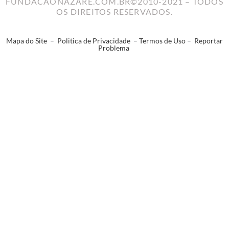
FUNDACAONAZARE.COM.BR©2010-2021 – TODOS
OS DIREITOS RESERVADOS.
Mapa do Site
–
Politica de Privacidade
–
Termos de Uso
–
Reportar
Problema