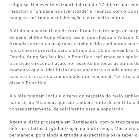
religiosa. Um evento extraoficial reuniu 17 líderes na sed
ressaltar a “unidade na diversidade” e reunião com o Con
monges reafirmou a colaboração e o respeito mútuo.
A diplomacia não ficou de fora. Francisco foi pego de surp
do general Min Aung Hlaing assim que chegou a Yangun. O
Armadas alterou o programa estabelecido e adiantou seu 
inicialmente previsto para o último dia, 30 de novembro.
Estado, Aung San Suu Kyi, o Pontífice reafirmou seu apoio
transição e reconciliação, no respeito de todas as etnias 
momento que a líder histórica se encontra acuada entre a
país e as críticas da comunidade internacional. "O futuro 
disse o Pontífice.
A visita também incluiu o tema do respeito do meio ambien
naturais de Mianmar, que são também fonte de conflito e d
consequentemente, de sofrimento para a população.
Agora a visita prossegue em Bangladesh, com outros temas
deles os efeitos da globalização da indiferença. Mas o el
permanece, pois ainda é grande a expectativa para saber o