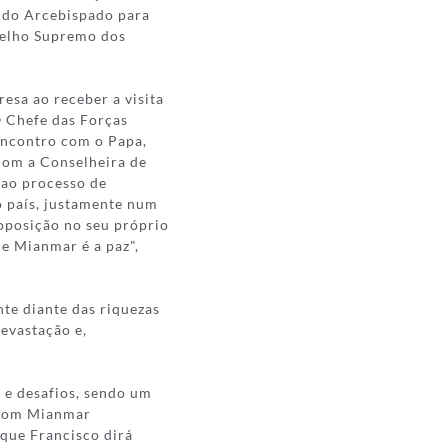
e do Arcebispado para
selho Supremo dos
resa ao receber a visita
 Chefe das Forças
encontro com o Papa,
 Com a Conselheira de
 ao processo de
do país, justamente num
 oposição no seu próprio
de Mianmar é a paz",
te diante das riquezas
evastação e,
 e desafios, sendo um
o com Mianmar
 que Francisco dirá