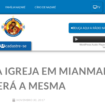
TV
FAMÍLIA NAZARÉ
CÍRIO DE NAZARÉ
OUÇA AQUI A RÁDIO N
cadastre-se
WordPress Audio Player
Ve
A IGREJA EM MIANMA
ERÁ A MESMA
NOVEMBRO 30, 2017