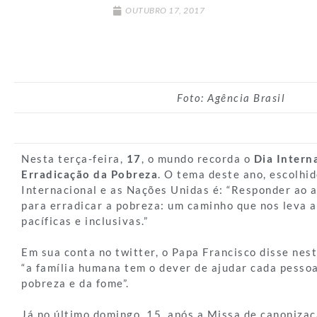
OUTUBRO 17, 2017
Foto: Agência Brasil
Nesta terça-feira,
17
, o mundo recorda o
Dia Intern
Erradicação da Pobreza
. O tema deste ano, escolhi
Internacional e as Nações Unidas é: “Responder ao
para erradicar a pobreza: um caminho que nos leva a
pacíficas e inclusivas.”
Em sua conta no twitter, o Papa Francisco disse nest
“a família humana tem o dever de ajudar cada pessoa 
pobreza e da fome”.
Já no último domingo, 15, após a Missa de canoniza