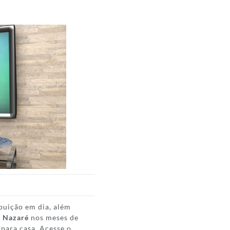
buição em dia, além
a Nazaré
nos meses de
 para casa. Acesse o