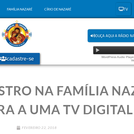
TV
FAMÍLIA NAZARÉ
CÍRIO DE NAZARÉ
OUÇA AQUI A RÁDIO N
cadastre-se
WordPress Audio Player
Ve
STRO NA FAMÍLIA NA
A A UMA TV DIGITAL
FEVEREIRO 22, 2018