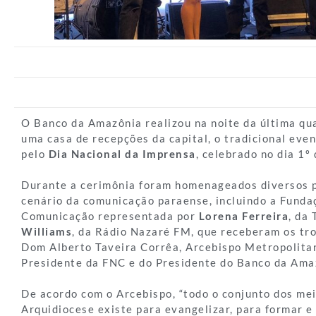
O Banco da Amazônia realizou na noite da última qua
uma casa de recepções da capital, o tradicional ev
pelo
Dia Nacional da Imprensa
, celebrado no dia 1º
Durante a cerimônia foram homenageados diversos p
cenário da comunicação paraense, incluindo a Funda
Comunicação representada por
Lorena Ferreira
, da
Williams
, da Rádio Nazaré FM, que receberam os tr
Dom Alberto Taveira Corrêa, Arcebispo Metropolita
Presidente da FNC e do Presidente do Banco da Amaz
De acordo com o Arcebispo, “todo o conjunto dos me
Arquidiocese existe para evangelizar, para formar e 