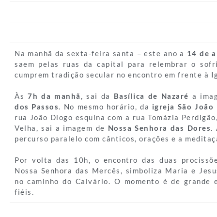
Na manhã da sexta-feira santa – este ano a
14 de a
saem pelas ruas da capital para relembrar o sof
cumprem tradição secular no encontro em frente à I
Às
7h da manhã
, sai da
Basílica de Nazaré
a ima
dos Passos
. No mesmo horário, da
igreja São João
rua João Diogo esquina com a rua Tomázia Perdigão,
Velha, sai a imagem de
Nossa Senhora das Dores
.
percurso paralelo com cânticos, orações e a meditaç
Por volta das 10h, o encontro das duas procissõ
Nossa Senhora das Mercês, simboliza Maria e Jes
no caminho do Calvário. O momento é de grande 
fiéis.