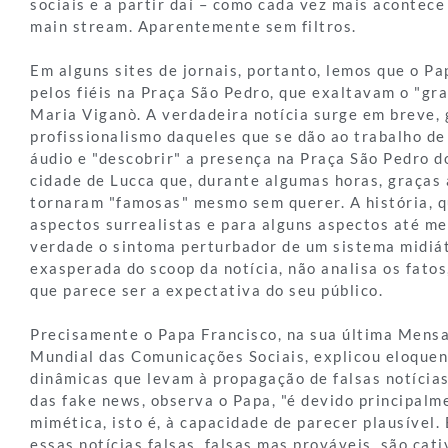
sociais e a partir daí – como cada vez mais acontec
main stream. Aparentemente sem filtros.
Em alguns sites de jornais, portanto, lemos que o Pa
pelos fiéis na Praça São Pedro, que exaltavam o "gr
Maria Viganò. A verdadeira notícia surge em breve, 
profissionalismo daqueles que se dão ao trabalho d
áudio e "descobrir" a presença na Praça São Pedro do
cidade de Lucca que, durante algumas horas, graças 
tornaram "famosas" mesmo sem querer. A história, 
aspectos surrealistas e para alguns aspectos até m
verdade o sintoma perturbador de um sistema midiát
exasperada do scoop da notícia, não analisa os fato
que parece ser a expectativa do seu público.
Precisamente o Papa Francisco, na sua última Mens
Mundial das Comunicações Sociais, explicou eloque
dinâmicas que levam à propagação de falsas notícias
das fake news, observa o Papa, "é devido principalm
mimética, isto é, à capacidade de parecer plausível.
essas notícias falsas, falsas mas prováveis, são cati