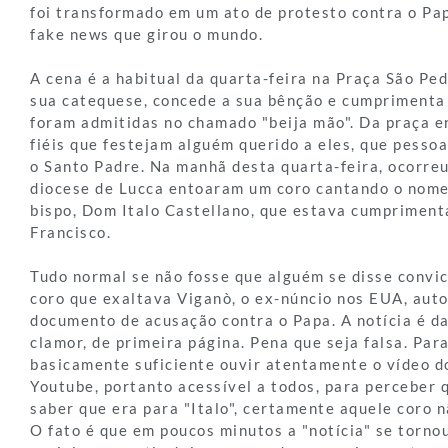
foi transformado em um ato de protesto contra o Pa
fake news que girou o mundo.
A cena é a habitual da quarta-feira na Praça São Ped
sua catequese, concede a sua bênção e cumprimenta
foram admitidas no chamado "beija mão". Da praça e
fiéis que festejam alguém querido a eles, que pess
o Santo Padre. Na manhã desta quarta-feira, ocorre
diocese de Lucca entoaram um coro cantando o nome 
bispo, Dom Italo Castellano, que estava cumprimen
Francisco.
Tudo normal se não fosse que alguém se disse convic
coro que exaltava Viganò, o ex-núncio nos EUA, aut
documento de acusação contra o Papa. A notícia é d
clamor, de primeira página. Pena que seja falsa. Para
basicamente suficiente ouvir atentamente o vídeo d
Youtube, portanto acessível a todos, para perceber 
saber que era para "Italo", certamente aquele coro n
O fato é que em poucos minutos a "notícia" se tornou