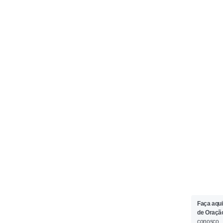
Faça aqui
de Oraçã
conosco.