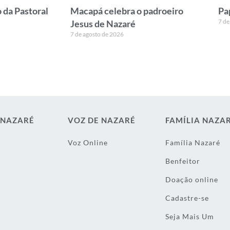
 da Pastoral
Macapá celebra o padroeiro
Pa
7 de
Jesus de Nazaré
7 de agosto de 2026
 NAZARÉ
VOZ DE NAZARÉ
FAMÍLIA NAZA
Voz Online
Família Nazaré
Benfeitor
Doação online
Cadastre-se
Seja Mais Um