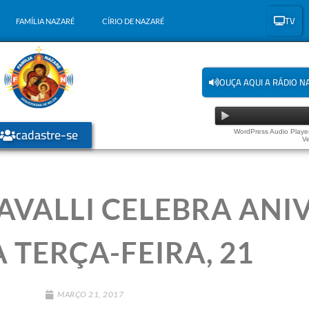
TV
FAMÍLIA NAZARÉ
CÍRIO DE NAZARÉ
OUÇA AQUI A RÁDIO N
cadastre-se
WordPress Audio Player
Ve
AVALLI CELEBRA ANI
 TERÇA-FEIRA, 21
MARÇO 21, 2017