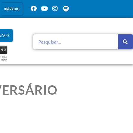
RÁDIO
AZARÉ
 Trial
rsion
VERSÁRIO