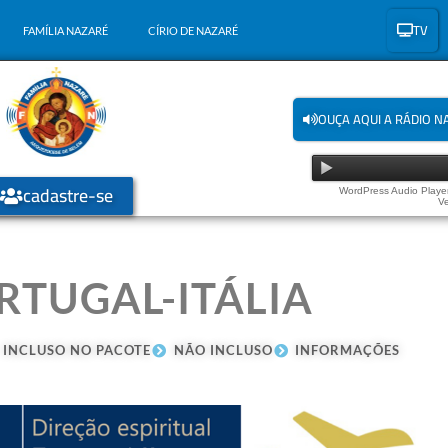
TV
FAMÍLIA NAZARÉ
CÍRIO DE NAZARÉ
OUÇA AQUI A RÁDIO N
cadastre-se
WordPress Audio Player
Ve
RTUGAL-ITÁLIA
INCLUSO NO PACOTE
NÃO INCLUSO
INFORMAÇÕES