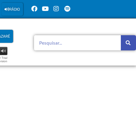
RÁDIO
AZARÉ
 Trial
rsion