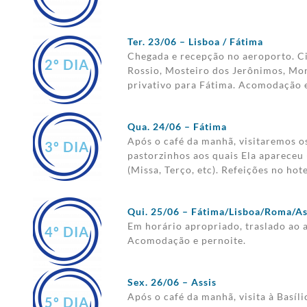
Ter. 23/06 – Lisboa / Fátima
Chegada e recepção no aeroporto. C
2º DIA
Rossio, Mosteiro dos Jerônimos, Mo
privativo para Fátima. Acomodação e
Qua. 24/06 – Fátima
Após o café da manhã, visitaremos o
3º DIA
pastorzinhos aos quais Ela apareceu (
(Missa, Terço, etc). Refeições no hote
Qui. 25/06 – Fátima/Lisboa/Roma/As
Em horário apropriado, traslado ao 
4º DIA
Acomodação e pernoite.
Sex. 26/06 – Assis
Após o café da manhã, visita à Basíli
5º DIA