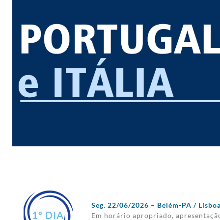
Seg. 22/06/2026 – Belém-PA / Lisbo
1º DIA
Em horário apropriado, apresentaçã