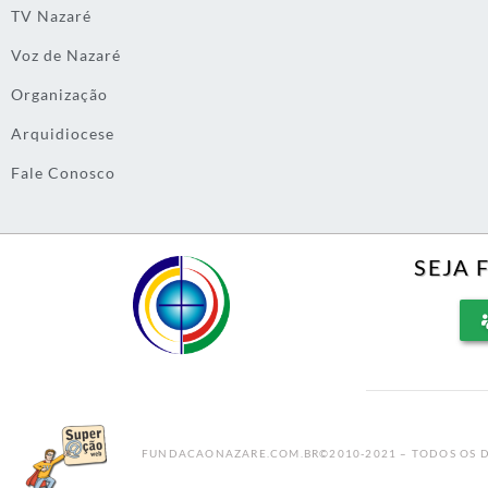
TV Nazaré
Voz de Nazaré
Organização
Arquidiocese
Fale Conosco
SEJA 
FUNDACAONAZARE.COM.BR©2010-2021 – TODOS OS D