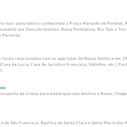
ity tour panorâmico conhecendo a Praça Marquês de Pombal, A
numento aos Descobrimentos, Baixa Pombalina, Rio Tejo e Torr
 Pernoite.
s locais relacionados com as aparições de Nossa Senhora em 19
Casa de Lucia, Casa de Jacinta e Francisco, Valinhos, etc.) Par
l.
sis
aeroporto de Lisboa para embarque com destino a Roma. Chegad
ca de São Francisco, Basílica de Santa Clara e Santa Maria dos 