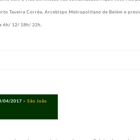
rto Taveira Corrêa, Arcebispo Metropolitano de Belém e pres
s 6h/ 12/ 18h/ 22h.
13/04/2017
–
São
João