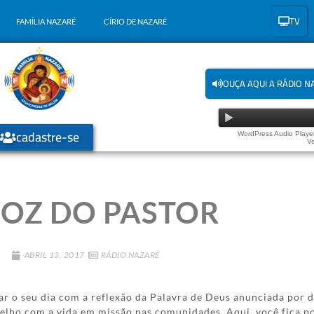
TV
FAMÍLIA NAZARÉ
CÍRIO DE NAZARÉ
OUÇA AQUI A RÁDIO N
cadastre-se
WordPress Audio Player
Ve
VOZ DO PASTOR
ABRIL 13, 2017
RÁDIO NAZARÉ
 o seu dia com a reflexão da Palavra de Deus anunciada por 
elho com a vida em missão nas comunidades. Aqui, você fica po