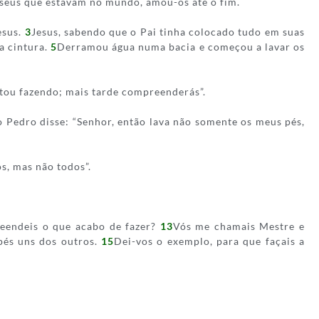
s seus que estavam no mundo, amou-os até o fim.
esus.
3
Jesus, sabendo que o Pai tinha colocado tudo em suas
a cintura.
5
Derramou água numa bacia e começou a lavar os
tou fazendo; mais tarde compreenderás”.
 Pedro disse: “Senhor, então lava não somente os meus pés,
s, mas não todos”.
preendeis o que acabo de fazer?
13
Vós me chamais Mestre e
 pés uns dos outros.
15
Dei-vos o exemplo, para que façais a