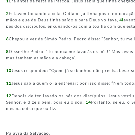
1
Era antes da festa da Páscoa. Jesus sabia que tinha chega
2
Estavam tomando a ceia. O diabo já tinha posto no coração 
mãos e que de Deus tinha saído e para Deus voltava,
4
l
evant
pés dos discípulos, enxugando-os com a toalha com que esta
6
Chegou a vez de Simão Pedro. Pedro disse: “Senhor, tu me l
8
Disse-lhe Pedro: “Tu nunca me lavarás os pés!” Mas Jesus 
mas também as mãos e a cabeça”.
10
Jesus respondeu: “Quem já se banhou não precisa lavar se
11
Jesus sabia quem o ia entregar; por isso disse: “Nem todos
12
Depois de ter lavado os pés dos discípulos, Jesus vest
Senhor, e dizeis bem, pois eu o sou.
14
Portanto, se eu, o 
mesma coisa que eu fiz.
Palavra da Salvação.