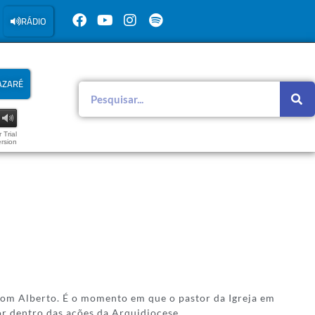
RÁDIO
AZARÉ
 Trial
rsion
dom Alberto. É o momento em que o pastor da Igreja em
r dentro das ações da Arquidiocese.