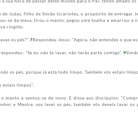
do a sua hora de passar deste mundo para o Pai; tendo amado o
de Judas, filho de Simão Iscariotes, o propósito de entregar J
ou-se da mesa, tirou o manto, pegou uma toalha e amarrou-a n
va cingido.
avas os pés?”
7
Respondeu Jesus: “Agora, não entendes o que es
respondeu: “Se eu não te lavar, não terás parte comigo”.
9
Simão
não os pés, porque já está todo limpo. Também vós estais limpo
 estais limpos”.
iu o manto e sentou-se de novo. E disse aos discípulos: “Com
Senhor e Mestre, vos lavei os pés, também vós deveis lavar os