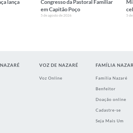
ça lança
Congresso da Pastoral Familiar
Mi
em Capitão Poço
ce
5 de agosto de 2026
5 de
 NAZARÉ
VOZ DE NAZARÉ
FAMÍLIA NAZA
Voz Online
Família Nazaré
Benfeitor
Doação online
Cadastre-se
Seja Mais Um