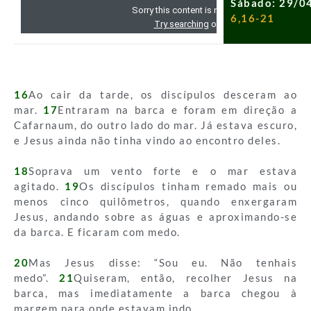
Sábado: 29/0
6,16-21
16
Ao cair da tarde, os discípulos desceram ao
mar.
17
Entraram na barca e foram em direção a
Cafarnaum, do outro lado do mar. Já estava escuro,
e Jesus ainda não tinha vindo ao encontro deles.
18
Soprava um vento forte e o mar estava
agitado.
19
Os discípulos tinham remado mais ou
menos cinco quilômetros, quando enxergaram
Jesus, andando sobre as águas e aproximando-se
da barca. E ficaram com medo.
20
Mas Jesus disse: “Sou eu. Não tenhais
medo”.
21
Quiseram, então, recolher Jesus na
barca, mas imediatamente a barca chegou à
margem para onde estavam indo.