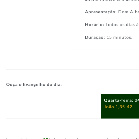
Apresentação:
Dom Albe
Horário:
Todos os dias à
Duração:
15 minutos.
Ouça o Evangelho do dia:
Quarta-feira: 
João 1,35-42