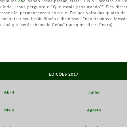
iscípulos
36
e, vendo Jesus passar, disse: “Eis o Cordeiro de D
uindo, Jesus perguntou: “Que estais procurando?” Eles disse
nesse dia, permaneceram com ele. Era por volta das quatro da
o encontrar seu irmão Simão e lhe disse: “Encontramos o Messia
 de João; tu serás chamado Cefas” (que quer dizer: Pedra).
EDIÇÕES 2017
Abril
Julho
Maio
Agosto