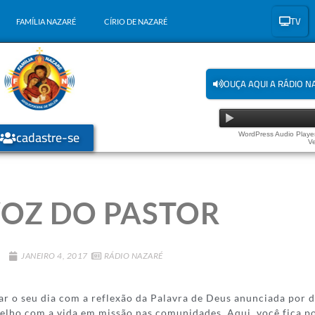
TV
FAMÍLIA NAZARÉ
CÍRIO DE NAZARÉ
OUÇA AQUI A RÁDIO N
cadastre-se
WordPress Audio Player
Ve
VOZ DO PASTOR
JANEIRO 4, 2017
RÁDIO NAZARÉ
 o seu dia com a reflexão da Palavra de Deus anunciada por 
elho com a vida em missão nas comunidades. Aqui, você fica po