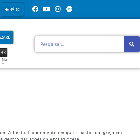
RÁDIO
AZARÉ
 Trial
rsion
dom Alberto. É o momento em que o pastor da Igreja em
r dentro das ações da Arquidiocese.