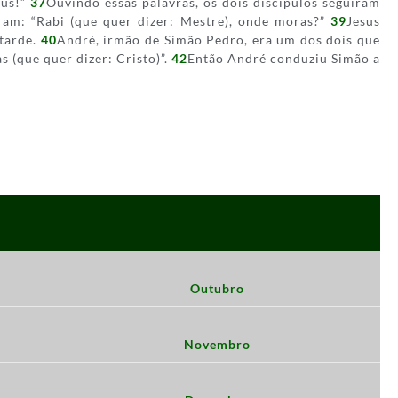
eus!”
37
Ouvindo essas palavras, os dois discípulos seguiram
ram: “Rabi (que quer dizer: Mestre), onde moras?”
39
Jesus
 tarde.
40
André, irmão de Simão Pedro, era um dos dois que
s (que quer dizer: Cristo)”.
42
Então André conduziu Simão a
Outubro
Novembro