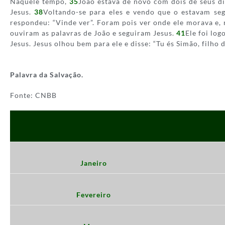
Naquele tempo,
35
João estava de novo com dois de seus d
Jesus.
38
Voltando-se para eles e vendo que o estavam seg
respondeu: “Vinde ver”. Foram pois ver onde ele morava e, 
ouviram as palavras de João e seguiram Jesus.
41
Ele foi log
Jesus. Jesus olhou bem para ele e disse: “Tu és Simão, filho
Palavra da Salvação.
Fonte: CNBB
Janeiro
Fevereiro