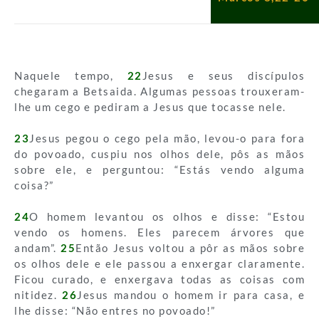
Naquele tempo,
22
Jesus e seus discípulos
chegaram a Betsaida. Algumas pessoas trouxeram-
lhe um cego e pediram a Jesus que tocasse nele.
23
Jesus pegou o cego pela mão, levou-o para fora
do povoado, cuspiu nos olhos dele, pôs as mãos
sobre ele, e perguntou: “Estás vendo alguma
coisa?”
24
O homem levantou os olhos e disse: “Estou
vendo os homens. Eles parecem árvores que
andam”.
25
Então Jesus voltou a pôr as mãos sobre
os olhos dele e ele passou a enxergar claramente.
Ficou curado, e enxergava todas as coisas com
nitidez.
26
Jesus mandou o homem ir para casa, e
lhe disse: “Não entres no povoado!”