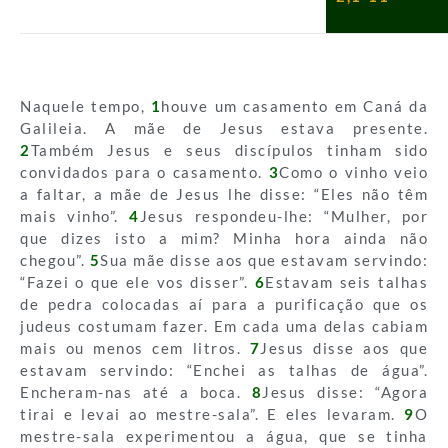
Naquele tempo,
1
houve um casamento em Caná da
Galileia. A mãe de Jesus estava presente.
2
Também Jesus e seus discípulos tinham sido
convidados para o casamento.
3
Como o vinho veio
a faltar, a mãe de Jesus lhe disse: “Eles não têm
mais vinho”.
4
Jesus respondeu-lhe: “Mulher, por
que dizes isto a mim? Minha hora ainda não
chegou”.
5
Sua mãe disse aos que estavam servindo:
“Fazei o que ele vos disser”.
6
Estavam seis talhas
de pedra colocadas aí para a purificação que os
judeus costumam fazer. Em cada uma delas cabiam
mais ou menos cem litros.
7
Jesus disse aos que
estavam servindo: “Enchei as talhas de água”.
Encheram-nas até a boca.
8
Jesus disse: “Agora
tirai e levai ao mestre-sala”. E eles levaram.
9
O
mestre-sala experimentou a água, que se tinha