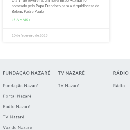
Dia 1º de fevereiro, um novo Bispo Auxiliar foi
nomeado pelo Papa Francisco para a Arquidiocese de
Belém: Padre Paulo
LEIA MAIS »
10 de fevereiro de 2023
FUNDAÇÃO NAZARÉ
TV NAZARÉ
RÁDIO
Fundação Nazaré
TV Nazaré
Rádio
Portal Nazaré
Rádio Nazaré
TV Nazaré
Voz de Nazaré