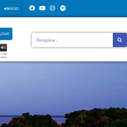
RÁDIO
AZARÉ
 Trial
rsion