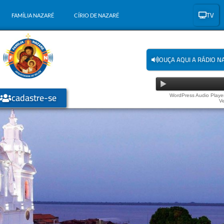
TV
FAMÍLIA NAZARÉ
CÍRIO DE NAZARÉ
OUÇA AQUI A RÁDIO N
cadastre-se
WordPress Audio Player
Ve