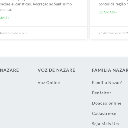
rações eucarísticas, Adoração ao Santíssimo
pontos da região 
amento,
LEIA MAIS »
MAIS »
 fevereiro de 2023
25 de fevereiro de 
 NAZARÉ
VOZ DE NAZARÉ
FAMÍLIA NAZA
Voz Online
Família Nazaré
Benfeitor
Doação online
Cadastre-se
Seja Mais Um