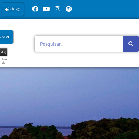
RÁDIO
AZARÉ
 Trial
rsion