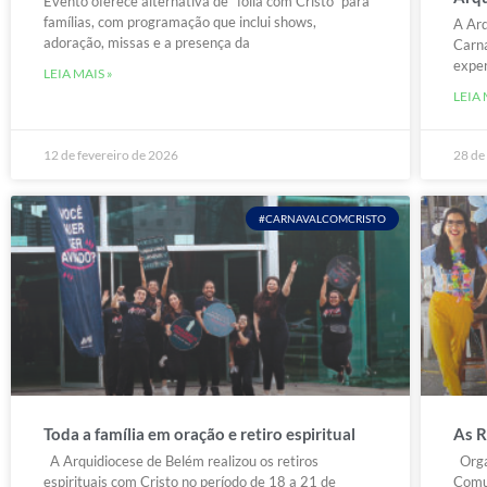
Evento oferece alternativa de “folia com Cristo” para
famílias, com programação que inclui shows,
A Arq
adoração, missas e a presença da
Carna
expe
LEIA MAIS »
LEIA 
12 de fevereiro de 2026
28 de
#CARNAVALCOMCRISTO
Toda a família em oração e retiro espiritual
As R
A Arquidiocese de Belém realizou os retiros
Orga
espirituais com Cristo no período de 18 a 21 de
Comun