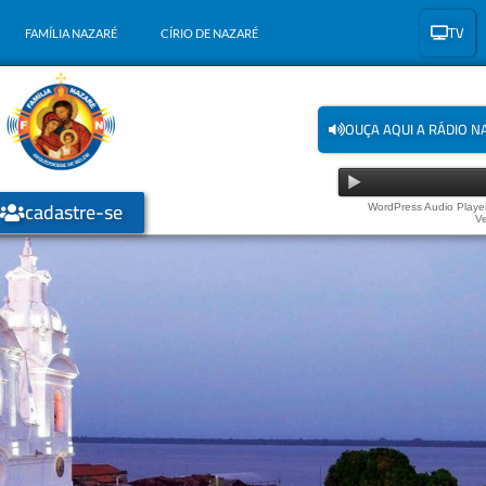
TV
FAMÍLIA NAZARÉ
CÍRIO DE NAZARÉ
OUÇA AQUI A RÁDIO N
cadastre-se
WordPress Audio Player
Ve