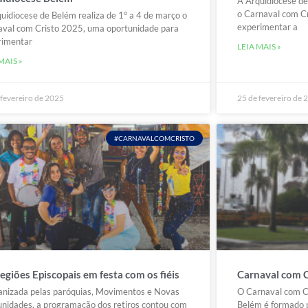
A Arquidiocese de
o Carnaval com C
uidiocese de Belém realiza de 1° a 4 de março o
experimentar a
val com Cristo 2025, uma oportunidade para
rimentar
LEIA MAIS »
MAIS »
 fevereiro de 2025
25 de fevereiro de 
#CARNAVALCOMCRISTO
egiões Episcopais em festa com os fiéis
Carnaval com 
nizada pelas paróquias, Movimentos e Novas
O Carnaval com C
idades, a programação dos retiros contou com
Belém é formado 