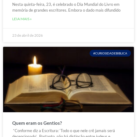
Nesta quinta-feira, 23, é celebrado o Dia Mundial do Livro em
memória de grandes escritores. Embora o dado mais difundido
LEIA MAIS »
23 de abril de 2026
#CURIOSIDADEBIBLICA
Quem eram os Gentios?
“Conforme diz a Escritura: ‘Todo o que nele crê jamais será
decepcionado’. Portanto, não há distinção entre judeus e