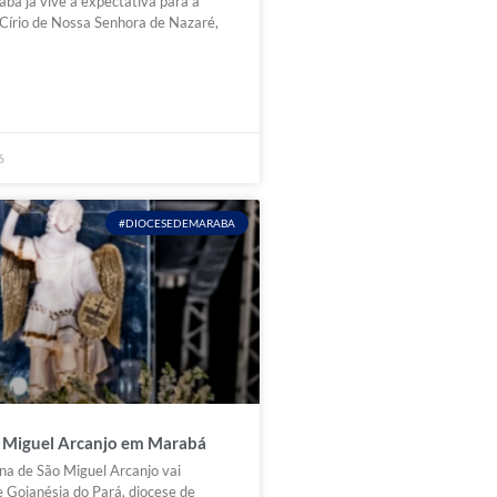
bá já vive a expectativa para a
 Círio de Nossa Senhora de Nazaré,
6
#DIOCESEDEMARABA
 Miguel Arcanjo em Marabá
na de São Miguel Arcanjo vai
e Goianésia do Pará, diocese de