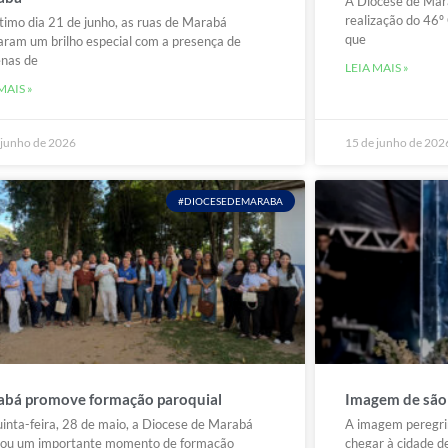
A Diocese de Mara
realização do 46º
timo dia 21 de junho, as ruas de Marabá
que
ram um brilho especial com a presença de
enas de
LEIA MAIS »
MAIS »
 junho de 2026
15 de junho de 202
#DIOCESEDEMARABA
bá promove formação paroquial
Imagem de são
inta-feira, 28 de maio, a Diocese de Marabá
A imagem peregri
izou um importante momento de formação
chegar à cidade d