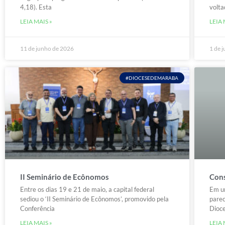
4,18). Esta
volta
LEIA MAIS »
LEIA 
11 de junho de 2026
1 de 
#DIOCESEDEMARABA
II Seminário de Ecônomos
Cons
Entre os dias 19 e 21 de maio, a capital federal
Em u
sediou o ‘II Seminário de Ecônomos’, promovido pela
parec
Conferência
Dioce
LEIA MAIS »
LEIA 