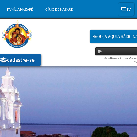
TV
FAMÍLIA NAZARÉ
CÍRIO DE NAZARÉ
OUÇA AQUI A RÁDIO N
cadastre-se
WordPress Audio Player
Ve