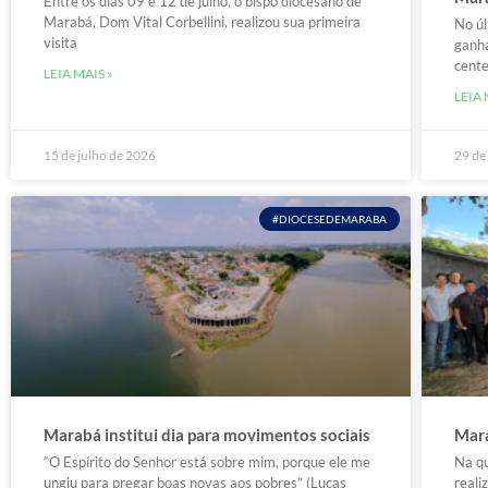
Entre os dias 09 e 12 de julho, o bispo diocesano de
Marabá, Dom Vital Corbellini, realizou sua primeira
No úl
visita
ganha
cent
LEIA MAIS »
LEIA 
15 de julho de 2026
29 de
#DIOCESEDEMARABA
Marabá institui dia para movimentos sociais
Mara
“O Espírito do Senhor está sobre mim, porque ele me
Na qu
ungiu para pregar boas novas aos pobres” (Lucas
real