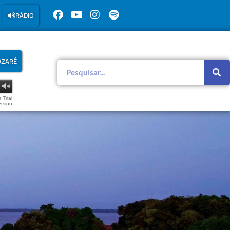
RÁDIO
AZARÉ
 Trial
rsion