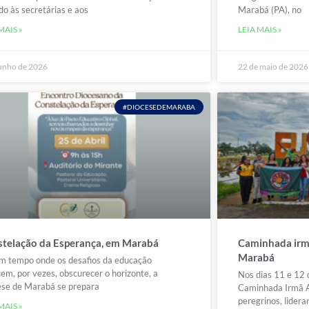
do às secretárias e aos
Marabá (PA), no
MAIS »
LEIA MAIS »
junho de 2026
22 de maio de 2026
#DIOCESEDEMARABA
telação da Esperança, em Marabá
Caminhada irm
Marabá
m tempo onde os desafios da educação
em, por vezes, obscurecer o horizonte, a
Nos dias 11 e 12 d
se de Marabá se prepara
Caminhada Irmã A
peregrinos, lidera
MAIS »