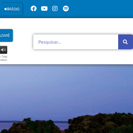
RÁDIO
AZARÉ
 Trial
rsion