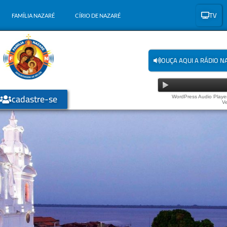
TV
FAMÍLIA NAZARÉ
CÍRIO DE NAZARÉ
OUÇA AQUI A RÁDIO N
cadastre-se
WordPress Audio Player
Ve