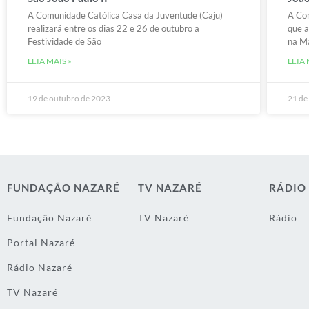
A Comunidade Católica Casa da Juventude (Caju)
A Com
realizará entre os dias 22 e 26 de outubro a
que a
Festividade de São
na Ma
LEIA MAIS »
LEIA 
19 de outubro de 2023
21 de
FUNDAÇÃO NAZARÉ
TV NAZARÉ
RÁDIO
Fundação Nazaré
TV Nazaré
Rádio
Portal Nazaré
Rádio Nazaré
TV Nazaré