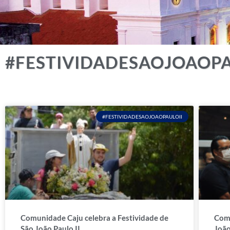
#FESTIVIDADESAOJOAOPA
#FESTIVIDADESAOJOAOPAULOII
Comunidade Caju celebra a Festividade de
Comu
São João Paulo II
João