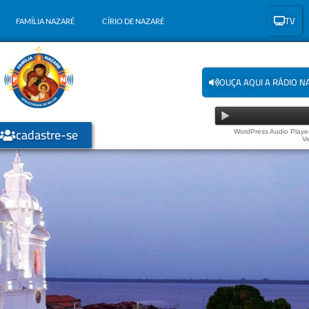
TV
FAMÍLIA NAZARÉ
CÍRIO DE NAZARÉ
OUÇA AQUI A RÁDIO N
cadastre-se
WordPress Audio Player
Ve