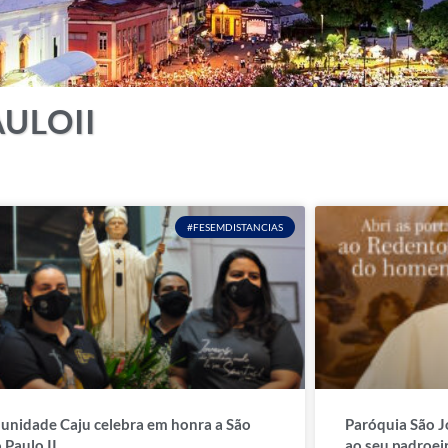
ULOII
#FESEMDISTANCIAS
nidade Caju celebra em honra a São
Paróquia São J
 Paulo II
ao seu padroei