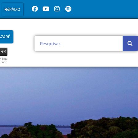
RÁDIO
AZARÉ
 Trial
rsion