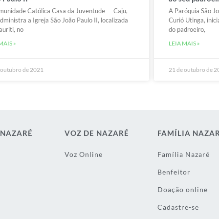
unidade Católica Casa da Juventude — Caju,
A Paróquia São Joã
dministra a Igreja São João Paulo II, localizada
Curió Utinga, inici
uriti, no
do padroeiro,
MAIS »
LEIA MAIS »
 outubro de 2021
21 de outubro de 
 NAZARÉ
VOZ DE NAZARÉ
FAMÍLIA NAZA
Voz Online
Família Nazaré
Benfeitor
Doação online
Cadastre-se