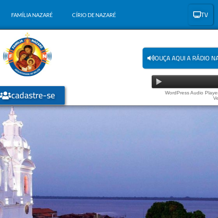
TV
FAMÍLIA NAZARÉ
CÍRIO DE NAZARÉ
OUÇA AQUI A RÁDIO N
cadastre-se
WordPress Audio Player
Ve