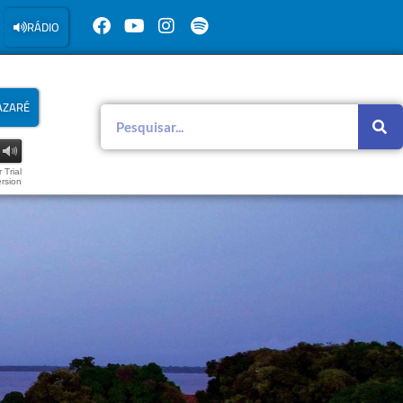
RÁDIO
AZARÉ
 Trial
rsion