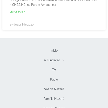
O Regional Norte 2 da Conferência Nacional dos Bispos do Brasil
– CNBB N2, no Pará e Amapá, e a
LEIA MAIS »
19 de abril de 2025
Início
A Fundação
TV
Rádio
Voz de Nazaré
Família Nazaré