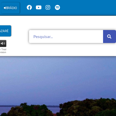
RÁDIO
AZARÉ
 Trial
rsion