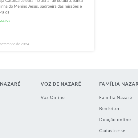
eja Católica celebra no dia 1° de outubro, Santa
inha do Menino Jesus, padroeira das missões e
ra da
MAIS »
 setembro de 2024
 NAZARÉ
VOZ DE NAZARÉ
FAMÍLIA NAZA
Voz Online
Família Nazaré
Benfeitor
Doação online
Cadastre-se