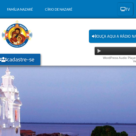
TV
FAMÍLIA NAZARÉ
CÍRIO DE NAZARÉ
OUÇA AQUI A RÁDIO N
cadastre-se
WordPress Audio Player
Ve