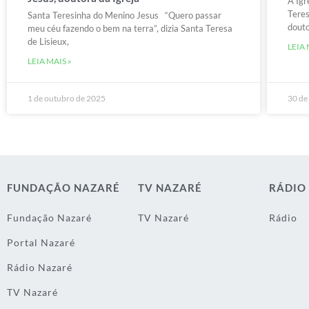
A Igr
Teres
Santa Teresinha do Menino Jesus “Quero passar
douto
meu céu fazendo o bem na terra”, dizia Santa Teresa
de Lisieux,
LEIA 
LEIA MAIS »
1 de outubro de 2025
30 de
FUNDAÇÃO NAZARÉ
TV NAZARÉ
RÁDIO
Fundação Nazaré
TV Nazaré
Rádio
Portal Nazaré
Rádio Nazaré
TV Nazaré