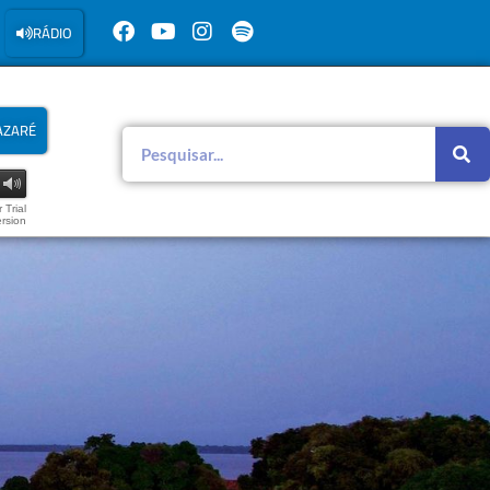
RÁDIO
AZARÉ
 Trial
rsion