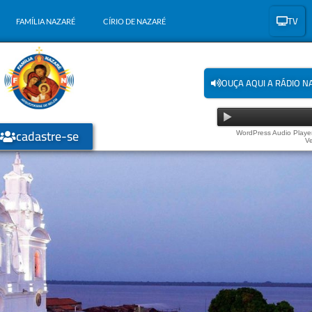
TV
FAMÍLIA NAZARÉ
CÍRIO DE NAZARÉ
OUÇA AQUI A RÁDIO N
cadastre-se
WordPress Audio Player
Ve