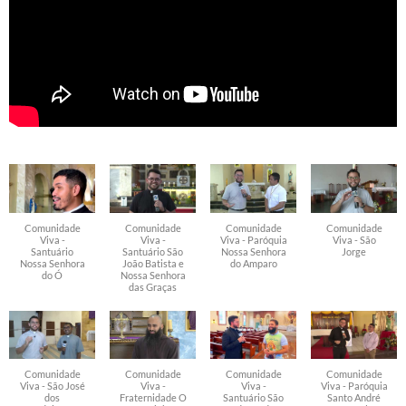
Comunidade
Comunidade
Comunidade
Comunidade
Viva -
Viva -
Viva - Paróquia
Viva - São
Santuário
Santuário São
Nossa Senhora
Jorge
Nossa Senhora
João Batista e
do Amparo
do Ó
Nossa Senhora
das Graças
Comunidade
Comunidade
Comunidade
Comunidade
Viva - São José
Viva -
Viva -
Viva - Paróquia
dos
Fraternidade O
Santuário São
Santo André