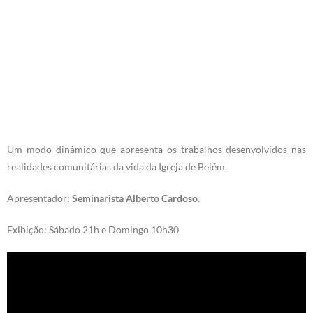
Um modo dinâmico que apresenta os trabalhos desenvolvidos nas
realidades comunitárias da vida da Igreja de Belém.
Apresentador:
Seminarista Alberto Cardoso.
Exibição: Sábado 21h e Domingo 10h30