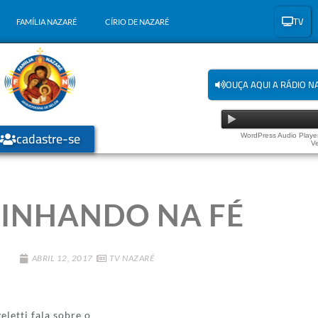
TV
FAMÍLIA NAZARÉ
CÍRIO DE NAZARÉ
OUÇA AQUI A RÁDIO N
cadastre-se
WordPress Audio Player
Ve
INHANDO NA FÉ
ABRIL 12, 2017
TV NAZARÉ
letti fala sobre o