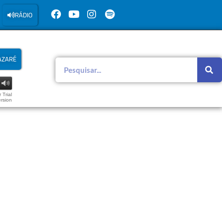
RÁDIO
AZARÉ
 Trial
rsion