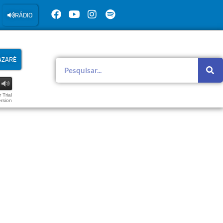
RÁDIO
AZARÉ
 Trial
rsion