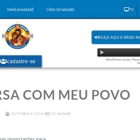
TV
FAMÍLIA NAZARÉ
CÍRIO DE NAZARÉ
OUÇA AQUI A RÁDIO N
cadastre-se
WordPress Audio Player
Ve
SA COM MEU POVO
OUTUBRO 9, 2018
TV NAZARÉ
mas importantes para