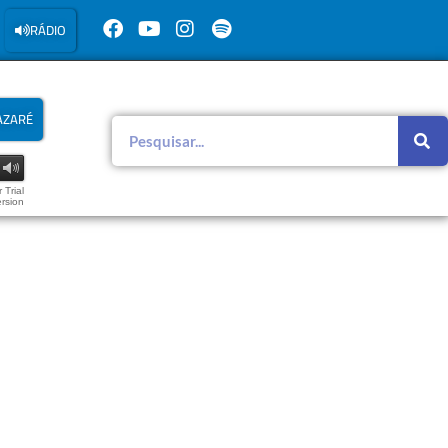
RÁDIO
AZARÉ
 Trial
rsion