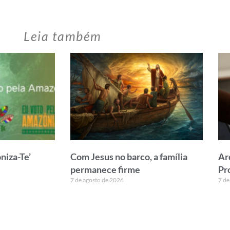
Leia também
iza-Te’
Com Jesus no barco, a família
Ar
permanece firme
Pr
7 de agosto de 2026
7 de