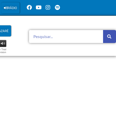
RÁDIO
AZARÉ
 Trial
rsion