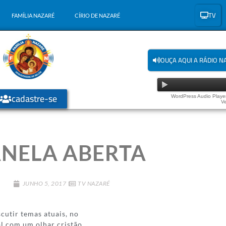
TV
FAMÍLIA NAZARÉ
CÍRIO DE NAZARÉ
OUÇA AQUI A RÁDIO N
cadastre-se
WordPress Audio Player
Ve
ANELA ABERTA
JUNHO 5, 2017
TV NAZARÉ
scutir temas atuais, no
al com um olhar cristão.