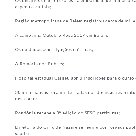
Os desafios de professores na elaboração de planos de 
aspectro autista;
Região metropolitana de Belém registrou cerca de mil e
A campanha Outubro Rosa 2019 em Belém;
Os cuidados com ligações elétricas;
A Romaria dos Pobres;
Hospital estadual Galileu abriu inscrições para o curso
30 mil crianças foram internadas por doenças respiratór
deste ano;
Rondônia recebe a 3° edição do SESC partituras;
Diretoria do Círio de Nazaré se reuniu com órgãos públ
saúde;