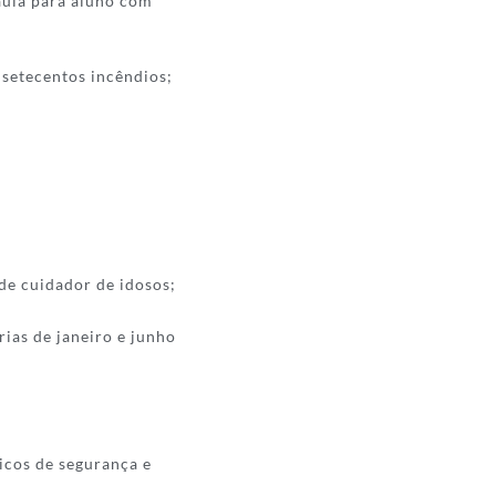
aula para aluno com
 setecentos incêndios;
 de cuidador de idosos;
ias de janeiro e junho
icos de segurança e