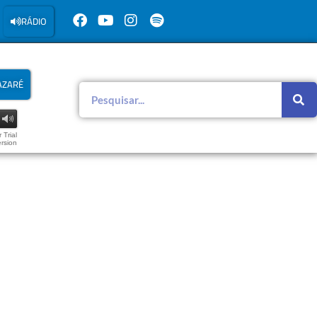
RÁDIO
AZARÉ
 Trial
rsion