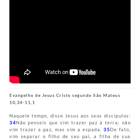
Evangelho de Jesus Cristo segundo São Mateus
10,34-11,1
Naquele tempo, disse Jesus aos seus discípulos:
34
Não penseis que vim trazer paz à terra; não
vim trazer a paz, mas sim a espada.
35
De fato,
vim separar o filho de seu pai, a filha de sua