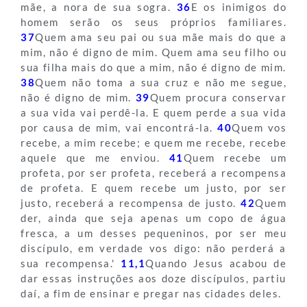
mãe, a nora de sua sogra.
36
E os inimigos do
homem serão os seus próprios familiares.
37
Quem ama seu pai ou sua mãe mais do que a
mim, não é digno de mim. Quem ama seu filho ou
sua filha mais do que a mim, não é digno de mim.
38
Quem não toma a sua cruz e não me segue,
não é digno de mim.
39
Quem procura conservar
a sua vida vai perdê-la. E quem perde a sua vida
por causa de mim, vai encontrá-la.
40
Quem vos
recebe, a mim recebe; e quem me recebe, recebe
aquele que me enviou.
41
Quem recebe um
profeta, por ser profeta, receberá a recompensa
de profeta. E quem recebe um justo, por ser
justo, receberá a recompensa de justo.
42
Quem
der, ainda que seja apenas um copo de água
fresca, a um desses pequeninos, por ser meu
discípulo, em verdade vos digo: não perderá a
sua recompensa.'
11,1
Quando Jesus acabou de
dar essas instruções aos doze discípulos, partiu
daí, a fim de ensinar e pregar nas cidades deles.