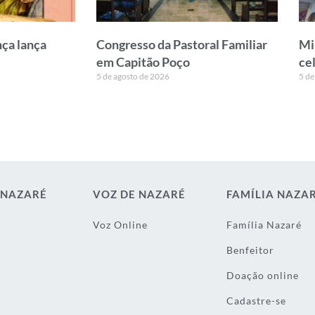
ça lança
Congresso da Pastoral Familiar
Mi
em Capitão Poço
ce
5 de agosto de 2026
5 de
 NAZARÉ
VOZ DE NAZARÉ
FAMÍLIA NAZA
Voz Online
Família Nazaré
Benfeitor
Doação online
Cadastre-se