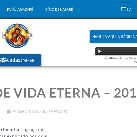
TV
FAMÍLIA NAZARÉ
CÍRIO DE NAZARÉ
OUÇA AQUI A RÁDIO N
cadastre-se
WordPress Audio Player
Ve
E VIDA ETERNA – 201
JANEIRO 1, 2017
TV NAZARÉ
rimentar a graça da
 dia explicado por dom