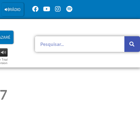
RÁDIO
AZARÉ
 Trial
rsion
7