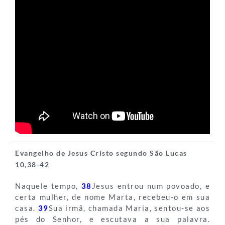
Evangelho de Jesus Cristo segundo São Lucas
10,38-42
Naquele tempo,
38
Jesus entrou num povoado, e
certa mulher, de nome Marta, recebeu-o em sua
casa.
39
Sua irmã, chamada Maria, sentou-se aos
pés do Senhor, e escutava a sua palavra.