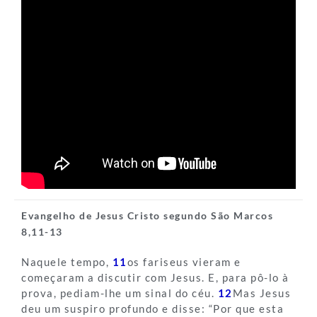
Evangelho de Jesus Cristo segundo São Marcos
8,11-13
Naquele tempo,
11
os fariseus vieram e
começaram a discutir com Jesus. E, para pô-lo à
prova, pediam-lhe um sinal do céu.
12
Mas Jesus
deu um suspiro profundo e disse: “Por que esta